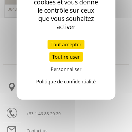
cookies et vous donne
le contrôle sur ceux
08434
Analyse de conversion de lot
que vous souhaitez
activer
Tout accepter
Tout refuser
Headquarters
Personnaliser
3 allée Thérésa
Politique de confidentialité
CS 10009
92665 Asnières sur Seine Cedex
France
+33 1 46 88 20 20
Contact us