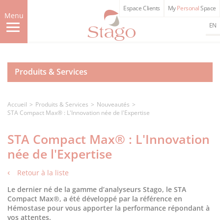
Aller
Espace Clients
My
Personal
Space
au
Menu
contenu
EN
principal
Produits & Services
Accueil
Produits & Services
Nouveautés
STA Compact Max® : L'Innovation née de l'Expertise
STA Compact Max® : L'Innovation
née de l'Expertise
Retour à la liste
Le dernier né de la gamme d’analyseurs Stago, le STA
Compact Max®, a été développé par la référence en
Hémostase pour vous apporter la performance répondant à
vos attentes.