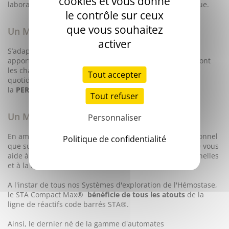
cookies et vous donne
laboratoires à satisfaire ce besoin d’amélioration continue.
le contrôle sur ceux
que vous souhaitez
Un Max de Performance
activer
S’adapter à un environnement en constante évolution,
apporter des réponses justes et rapides aux cliniciens sont
les challenges que le laboratoire doit relever
Tout accepter
quotidiennement. Le STA Compact Max® vous apporte
la
PERFORMANCE
qui répond à vos attentes.
Tout refuser
Un Max d'Efficacité
Personnaliser
En améliorant votre
EFFICACITÉ
tant sur le plan opérationnel
Politique de confidentialité
que sur la réduction des déchets, le STA Compact Max® vous
aide à faire face aux contraintes économiques, fonctionnelles
et à la nécessaire polyvalence du personnel.
A l'instar de tous nos Systèmes d'exploration de l'Hémostase,
le STA Compact Max®
bénéficie de tous les atouts
de la
ligne de réactifs code barrés STA®.
Ainsi, le dernier né de la gamme d'automates