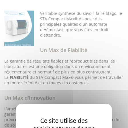
Véritable synthèse du savoir-faire Stago, le
STA Compact Max® dispose des
principales qualités d'un automate
d'Hémostase que vous êtes en droit
d'attendre.
Un Max de Fiabilité
La garantie de résultats fiables et reproductibles dans les
laboratoires est une obligation dans un environnement
réglementaire et normatif de plus en plus contraignant.
La
FIABILITÉ
du STA Compact Max® vous permet de travailler
en toute sérénité et en toutes circonstances.
Un Max d'Innovation
L’amélioration de la productivité du laboratoire tout en
garantissant la sécurité du rendu de résultat est notre
Ce site utilise des
préoccupation permanente. Stago investit dans la recherche
de solutions toujours plus
INNOVANTES
pour aider les