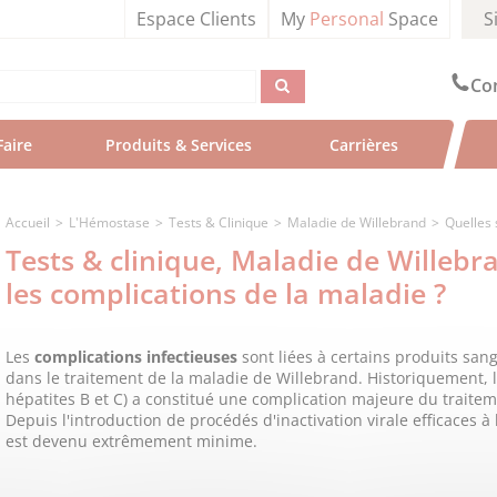
Espace Clients
My
Personal
Space
S
Con
Faire
Produits & Services 
Carrières
Accueil
L'Hémostase
Tests & Clinique
Maladie de Willebrand
Quelles 
Tests & clinique, Maladie de Willebr
les complications de la maladie ?
Les
complications infectieuses
sont liées à certains produits san
dans le traitement de la maladie de Willebrand. Historiquement, l
hépatites B et C) a constitué une complication majeure du traite
Depuis l'introduction de procédés d'inactivation virale efficaces à
est devenu extrêmement minime.