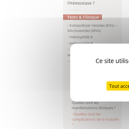
l'Hémostase ?
Tests & Clinique
Extracellular Vesicles (EVs) –
Microvesicles (MVs)
Hémophilie A
Hémophilie B
Syndrome des
antiphospholipides
Ce site util
Maladie de Willebrand
Maladie de Willebrand -
Quelle est son origine ?
Maladie de Willebrand -
Tout acc
Quels sont les types de
maladie de Willebrand ?
Maladie de Willebrand -
Quelles sont les
manifestations cliniques ?
Quelles sont les
complications de la maladie
?