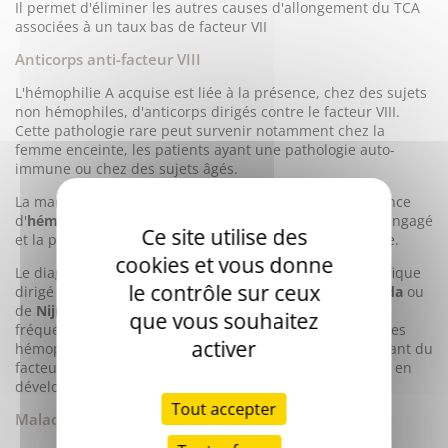
Il permet d'éliminer les autres causes d'allongement du TCA
associées à un taux bas de facteur VII
Anticorps anti-facteur VIII
L'hémophilie A acquise est liée à la présence, chez des sujets
non hémophiles, d'anticorps dirigés contre le facteur VIII.
Cette pathologie rare peut survenir notamment chez la
femme enceinte, les patients ayant une pathologie auto-
immune ou chez des sujets âgés.
La manifestation clinique la plus fréquente est la présence
d'
hématomes importants
. Le pronostic vital peut être engagé
Ce site utilise des
et la prise en charge doit donc être rapide et appropriée.
cookies et vous donne
Le diagnostic repose sur le titrage d'un inhibiteur spécifique
le contrôle sur ceux
dirigé contre le facteur VIII par les méthodes de
Bethesda
ou
de
Nijmegen
. De tels inhibiteurs sont également plus
que vous souhaitez
fréquemment rencontrés (10 à 15 % des patients) chez les
activer
hémophiles ayant reçu un traitement substitutif contenant du
facteur VIII. Ces patients hémophiles se sont immunisés en
développant des anticorps anti-facteur VIII.
Tout accepter
Maladie de Willebrand 2N (Normandie)