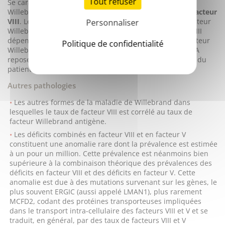
Tout refuser
Se caractérise par la présence de variants du facteur
Willebrand ayant
une affinité faible pour la liaison au facteur
VIII
. Les taux de facteur VIII sont abaissés et ceux du facteur
Personnaliser
Willebrand antigène sont normaux. Le taux de facteur VIII
dépend de la nature des mutations présentes sur le facteur
Politique de confidentialité
Willebrand. Le diagnostic différentiel avec l'hémophilie A
repose sur la mesure de l'affinité du facteur Willebrand du
patient pour le facteur VIII.
Autres pathologies
Les autres formes de la maladie de Willebrand dans
lesquelles le taux de facteur VIII est corrélé au taux de
facteur Willebrand antigène.
Les déficits combinés en facteur VIII et en facteur V
constituent une anomalie rare dont la prévalence est estimée
à un pour un million. Cette prévalence est néanmoins bien
supérieure à la combinaison théorique des prévalences des
déficits en facteur VIII et des déficits en facteur V. Cette
anomalie est due à des mutations survenant sur les gènes, le
plus souvent ERGIC (aussi appelé LMAN1), plus rarement
MCFD2, codant des protéines transporteuses impliquées
dans le transport intra-cellulaire des facteurs VIII et V et se
traduit, en général, par des taux de facteurs VIII et V