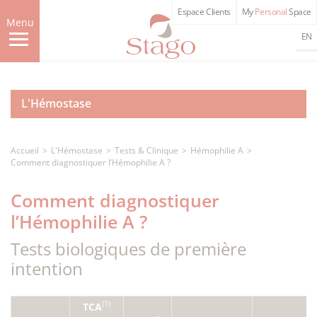
Aller
Espace Clients
My
Personal
Space
au
Menu
contenu
EN
principal
L'Hémostase
Accueil
L'Hémostase
Tests & Clinique
Hémophilie A
Comment diagnostiquer l’Hémophilie A ?
Comment diagnostiquer
l’Hémophilie A ?
Tests biologiques de première
intention
(1)
TCA