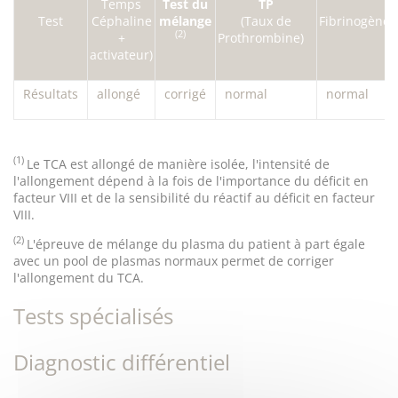
Temps
Test du
TP
Test
Céphaline
mélange
(Taux de
Fibrinogène
(2)
+
Prothrombine)
activateur)
Résultats
allongé
corrigé
normal
normal
(1)
Le TCA est allongé de manière isolée, l'intensité de
l'allongement dépend à la fois de l'importance du déficit en
facteur VIII et de la sensibilité du réactif au déficit en facteur
VIII.
(2)
L'épreuve de mélange du plasma du patient à part égale
avec un pool de plasmas normaux permet de corriger
l'allongement du TCA.
Tests spécialisés
Diagnostic différentiel