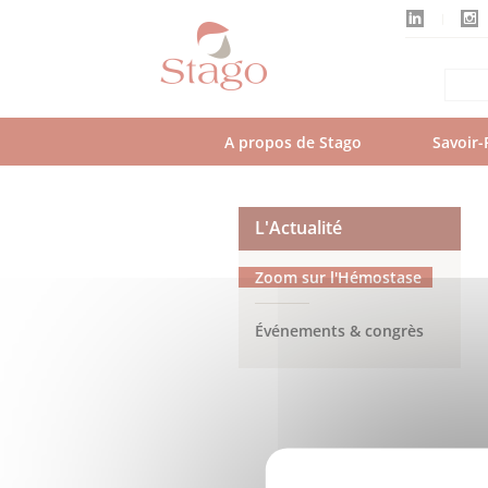
Aller
au
contenu
principal
A propos de Stago
Savoir-
L'Actualité
Zoom sur l'Hémostase
Événements & congrès