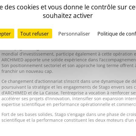
Acteur international de référence 
ise des cookies et vous donne le contrôle sur 
fondé son identité sur une culture
souhaitez activer
reconnue et une vision long term
Aujourd’hui, Stago entre dans une
epter
Tout refuser
Personnaliser
Politique de conf
La famille fondatrice a choisi de transmettre Stago à ARCHIMED, 
spécialisée dans les industries de la santé, dotée de l’expertise 
accompagner Stago dans sa croissance et accélérer la création de
mondial d’investissement, participe également à cette opération e
ARCHIMED apporte une solide expérience dans l’accompagnement d
Son positionnement sectoriel et son approche long terme offrent
franchir un nouveau cap.
Ce changement d’actionnariat s’inscrit dans une dynamique de d
poursuivant la stratégie et les engagements de Stago envers ses cl
d’ARCHIMED et de La Caisse, l’entreprise a vocation à renforcer se
accélérer ses projets d’innovation, intensifier son expansion inter
expertise scientifique en performance opérationnelle et commerc
Fort de ses bases solides, Stago s'engage dans une phase de croi
scientifique et la performance constituent les deux moteurs d'u