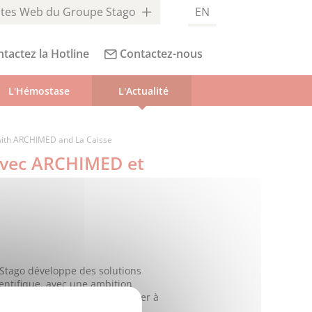
ites Web du Groupe Stago
EN
tactez la Hotline
Contactez-nous
L'Hémostase
L'Actualité
 with ARCHIMED and La Caisse
avec ARCHIMED et
 Stago développe des solutions
entifique, avec une ambition
ssionnels de santé et contribuer à
 patients.