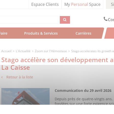
Espace Clients
My
Personal
Space
S
Con
Faire
Produits & Services 
Carrières
Accueil
L'Actualité
Zoom sur l'Hémostase
Stago accelerates its growth
Stago accélère son développement 
La Caisse
Retour à la liste
Communication du 29 avril 2026
Depuis près de quatre-vingts ans,
fondées sur une forte exigence sci
constante : accompagner les profe
une meilleure prise en charge des